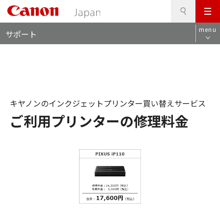
検
このページの本文へ
メ
索
ロ
ニ
menu
サポート
ー
ュ
カ
ー
ル
ナ
ビ
キヤノンのインクジェットプリンター買い替えサービス
ご利用プリンターの修理料金