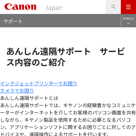
検
このページの本文へ
メ
索
ロ
ニ
menu
サポート
ー
ュ
カ
ー
ル
ナ
あんしん遠隔サポート サービ
ビ
ス内容のご紹介
インクジェットプリンターでお困り
カメラでお困り
あんしん遠隔サポートとは
あんしん遠隔サポートでは、キヤノンの経験豊かなコミュニケ
ーターがインターネットを介してお客様のパソコン画面を共有
しながら、キヤノン製品を使用するために必要となるパソコ
ン、アプリケーションソフトに関するお困りごとに対してのア
ドバイスや、遠隔操作によるサポートを行います。