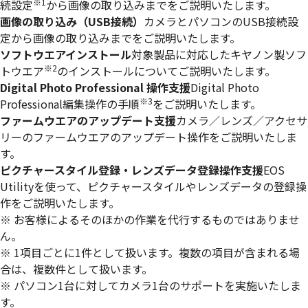
※1
続設定
から画像の取り込みまでをご説明いたします。
画像の取り込み（USB接続）
カメラとパソコンのUSB接続設
定から画像の取り込みまでをご説明いたします。
ソフトウエアインストール
対象製品に対応したキヤノン製ソフ
※2
トウエア
のインストールについてご説明いたします。
Digital Photo Professional 操作支援
Digital Photo
※3
Professional編集操作の手順
をご説明いたします。
ファームウエアのアップデート支援
カメラ／レンズ／アクセサ
リーのファームウエアのアップデート操作をご説明いたしま
す。
ピクチャースタイル登録・レンズデータ登録操作支援
EOS
Utilityを使って、ピクチャースタイルやレンズデータの登録操
作をご説明いたします。
※ お客様によるそのほかの作業を代行するものではありませ
ん。
※ 1項目ごとに1件として扱います。複数の項目が含まれる場
合は、複数件として扱います。
※ パソコン1台に対してカメラ1台のサポートを実施いたしま
す。