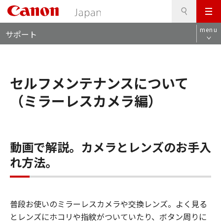
検
このページの本文へ
メ
索
ロ
ニ
menu
サポート
ー
ュ
カ
ー
ル
ナ
セルフメンテナンスについて
ビ
（ミラーレスカメラ編）
動画で解説。カメラとレンズのお手入
れ方法。
普段お使いのミラーレスカメラや交換レンズ。よく見る
とレンズにホコリや指紋がついていたり、ボタン周りに