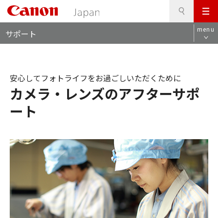
検
このページの本文へ
メ
索
ロ
ニ
menu
サポート
ー
ュ
カ
ー
ル
ナ
安心してフォトライフをお過ごしいただくために
ビ
カメラ・レンズのアフターサポ
ート