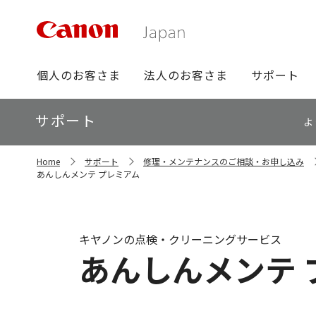
グ
個人のお客さま
法人のお客さま
サポート
ロ
ー
ロ
サポート
バ
よ
ー
ル
カ
ナ
サ
ル
Home
サポート
修理・メンテナンスのご相談・お申し込み
イ
ビ
ナ
あんしんメンテ プレミアム
ト
ビ
内
の
現
在
キヤノンの点検・クリーニングサービス
位
あんしんメンテ 
置