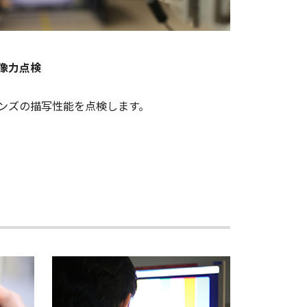
像力点検
ンズの描写性能を点検します。