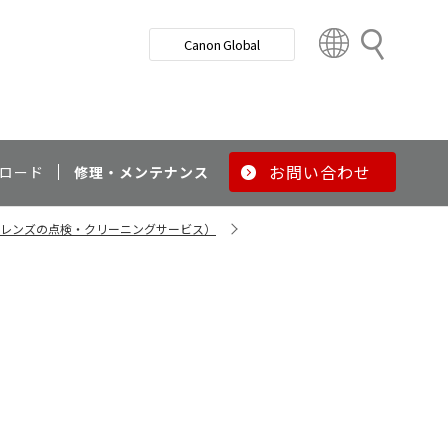
検
Canon Global
索
C
o
u
n
t
r
お問い合わせ
ロード
修理・メンテナンス
y
&
・レンズの点検・クリーニングサービス）
R
e
g
i
o
n