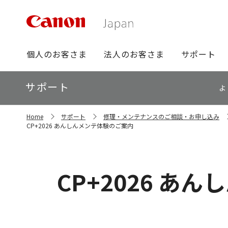
グ
個人のお客さま
法人のお客さま
サポート
ロ
ー
ロ
サポート
バ
よ
ー
ル
カ
ナ
サ
ル
Home
サポート
修理・メンテナンスのご相談・お申し込み
イ
ビ
ナ
CP+2026 あんしんメンテ体験のご案内
ト
ビ
内
の
現
在
CP+2026 あ
位
置