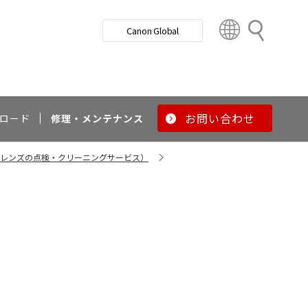
検
Canon Global
索
C
o
u
n
t
r
お問い合わせ
ロード
修理・メンテナンス
y
&
・レンズの点検・クリーニングサービス）
R
e
g
i
o
n