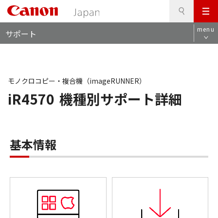
検
このページの本文へ
メ
索
ロ
ニ
menu
サポート
ー
ュ
カ
ー
ル
ナ
ビ
モノクロコピー・複合機（imageRUNNER）
iR4570
機種別サポート詳細
基本情報