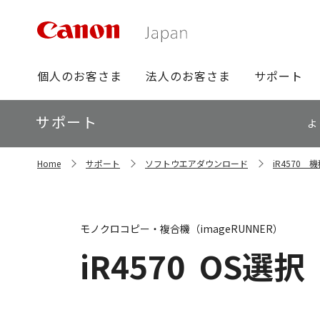
グ
個人のお客さま
法人のお客さま
サポート
ロ
ー
ロ
サポート
バ
よ
ー
ル
カ
ナ
サ
ル
Home
サポート
ソフトウエアダウンロード
iR4570
イ
ビ
ナ
ト
ビ
内
の
現
モノクロコピー・複合機（imageRUNNER）
在
位
iR4570
OS選択
置