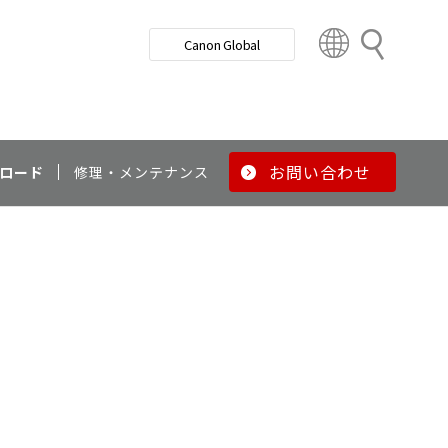
検
Canon Global
索
C
o
u
n
t
r
お問い合わせ
ロード
修理・メンテナンス
y
&
R
e
g
i
o
n