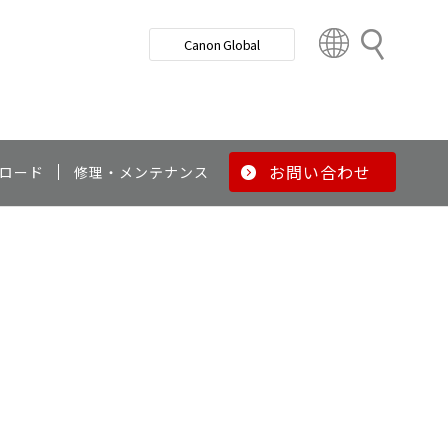
検
Canon Global
索
C
o
u
n
t
r
お問い合わせ
ロード
修理・メンテナンス
y
&
R
e
g
i
o
n