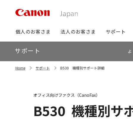
グ
個人のお客さま
法人のお客さま
サポート
ロ
ー
ロ
サポート
バ
よ
ー
ル
カ
ナ
サ
ル
Home
サポート
B530 機種別サポート詳細
イ
ビ
ナ
ト
ビ
内
の
現
オフィス向けファクス（CanoFax）
在
位
B530
機種別サ
置