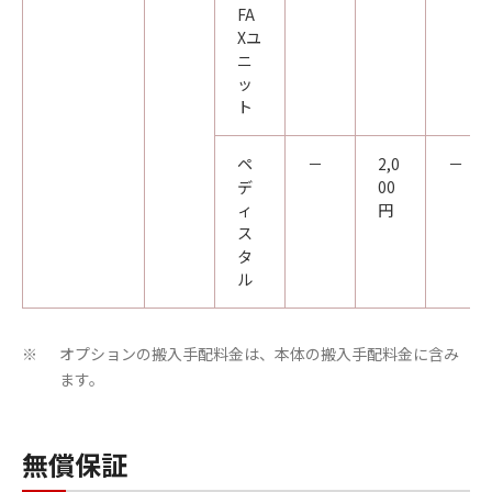
FA
Xユ
ニ
ッ
ト
ペ
－
2,0
－
デ
00
ィ
円
ス
タ
ル
オプションの搬入手配料金は、本体の搬入手配料金に含み
※
ます。
無償保証