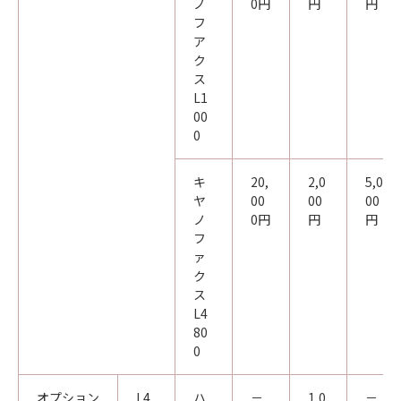
ノ
0円
円
円
フ
ア
ク
ス
L1
00
0
キ
20,
2,0
5,0
ヤ
00
00
00
ノ
0円
円
円
フ
ァ
ク
ス
L4
80
0
オプション
L4
ハ
－
1,0
－