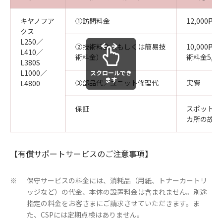
キヤノフア
①訪問料金
12,000円
クス
L250／
②技術料金（もしくは簡易技
10,000
L410／
術料金）
術料金5,0
L380S
L1000／
スクロールでき
ます
③部品代／ユニット修理代
実費
L4800
保証
スポットサ
カ所の故障
【有償サポートサービスのご注意事項】
保守サービスの料金には、消耗品（用紙、トナーカートリ
※
ッジなど）の代金、本体の設置料金は含まれません。別途
指定の料金をお客さまにご請求させていただきます。ま
た、CSPには定期点検はありません。