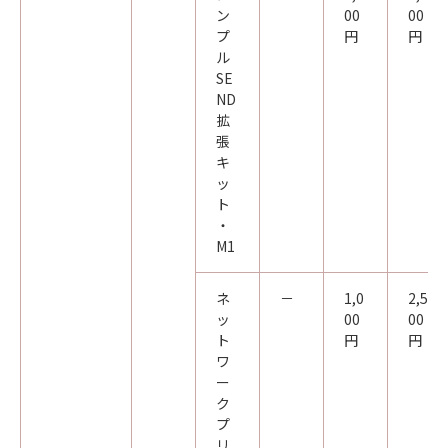
ン
00
00
プ
円
円
ル
SE
ND
拡
張
キ
ッ
ト
・
M1
ネ
－
1,0
2,5
ッ
00
00
ト
円
円
ワ
ー
ク
プ
リ