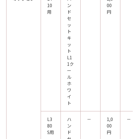
10
ン
00
用
ド
円
セ
ッ
ト
キ
ッ
ト
L1
1ク
ー
ル
ホ
ワ
イ
ト
L3
ハ
－
1,0
－
80
ン
00
S用
ド
円
セ