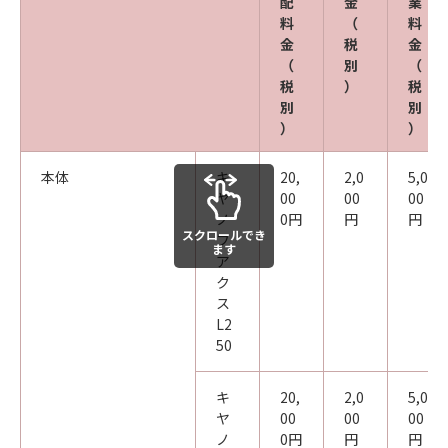
配
金
業
料
（
料
金
税
金
（
別
（
税
）
税
別
別
）
）
本体
キ
20,
2,0
5,0
ヤ
00
00
00
ノ
0円
円
円
スクロールでき
フ
ます
ア
ク
ス
L2
50
キ
20,
2,0
5,0
ヤ
00
00
00
ノ
0円
円
円