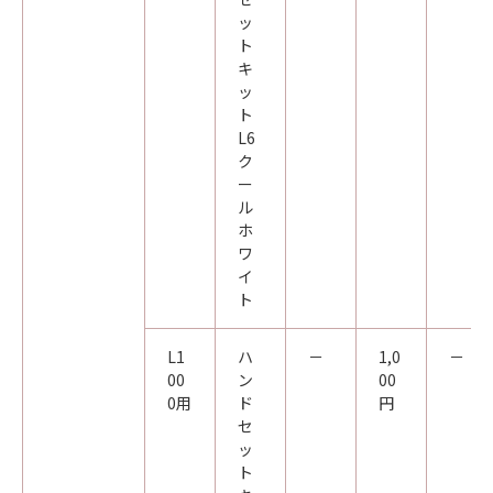
ッ
ト
キ
ッ
ト
L6
ク
ー
ル
ホ
ワ
イ
ト
L1
ハ
－
1,0
－
00
ン
00
0用
ド
円
セ
ッ
ト