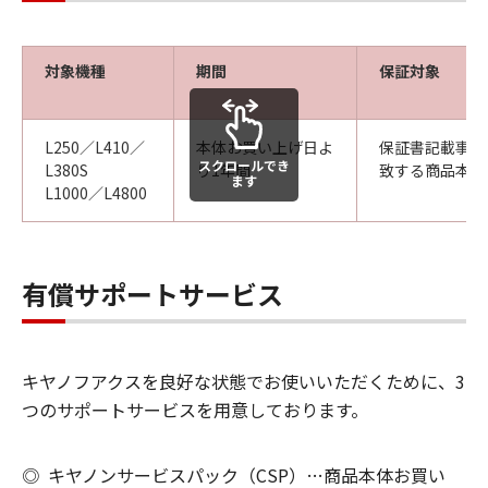
対象機種
期間
保証対象
L250／L410／
本体お買い上げ日よ
保証書記載事項
スクロールでき
L380S
り1年間
致する商品本体
ます
L1000／L4800
有償サポートサービス
キヤノフアクスを良好な状態でお使いいただくために、3
つのサポートサービスを用意しております。
◎
キヤノンサービスパック（CSP）…商品本体お買い