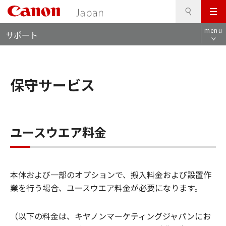
検
このページの本文へ
メ
索
ロ
ニ
menu
サポート
ー
ュ
カ
ー
ル
ナ
保守サービス
ビ
ユースウエア料金
本体および一部のオプションで、搬入料金および設置作
業を行う場合、ユースウエア料金が必要になります。
（以下の料金は、キヤノンマーケティングジャパンにお