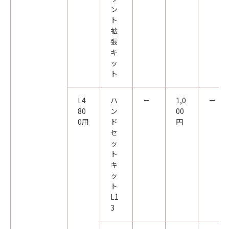
ン
ト
拡
張
キ
ッ
ト
L4
ハ
－
1,0
－
80
ン
00
0用
ド
円
セ
ッ
ト
キ
ッ
ト
L1
3