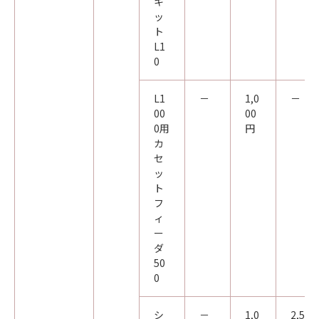
キ
ッ
ト
L1
0
L1
－
1,0
－
00
00
0用
円
カ
セ
ッ
ト
フ
ィ
ー
ダ
50
0
シ
－
1,0
2,5