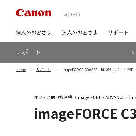
グ
個人のお客さま
法人のお客さま
サポート
ロ
ー
ロ
サポート
バ
よ
ー
ル
カ
ナ
サ
ル
Home
サポート
imageFORCE C3022F 機種別サポート詳細
イ
ビ
ナ
ト
ビ
内
の
現
オフィス向け複合機（imageRUNER ADVANCE／ima
在
位
imageFORCE C
置