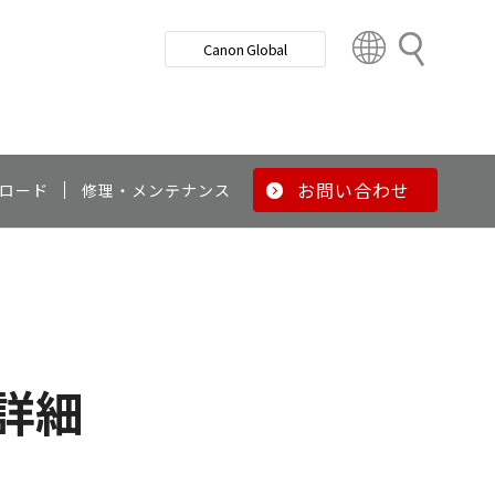
検
Canon Global
索
C
o
u
n
t
r
お問い合わせ
ロード
修理・メンテナンス
y
&
R
e
g
i
o
詳細
n