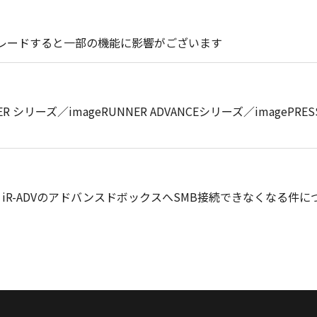
プグレードすると一部の機能に影響がございます
RUNNER シリーズ／imageRUNNER ADVANCEシリーズ／ima
、iR-ADVのアドバンスドボックスへSMB接続できなくなる件に