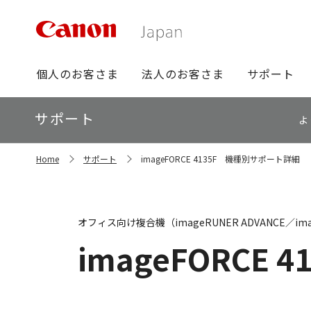
グ
個人のお客さま
法人のお客さま
サポート
ロ
ー
ロ
サポート
バ
よ
ー
ル
カ
ナ
サ
ル
Home
サポート
imageFORCE 4135F 機種別サポート詳細
イ
ビ
ナ
ト
ビ
内
の
現
オフィス向け複合機（imageRUNER ADVANCE／ima
在
位
imageFORCE 4
置