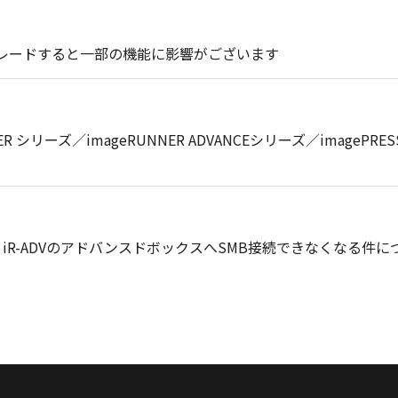
プグレードすると一部の機能に影響がございます
RUNNER シリーズ／imageRUNNER ADVANCEシリーズ／ima
、iR-ADVのアドバンスドボックスへSMB接続できなくなる件に