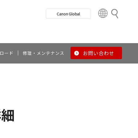
検
Canon Global
索
C
o
u
n
t
r
お問い合わせ
ロード
修理・メンテナンス
y
&
R
e
g
i
o
詳細
n