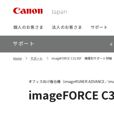
グ
個人のお客さま
法人のお客さま
サポート
ロ
ー
ロ
サポート
バ
よ
ー
ル
カ
ナ
サ
ル
Home
サポート
imageFORCE C3130F 機種別サポート詳細
イ
ビ
ナ
ト
ビ
内
の
現
オフィス向け複合機（imageRUNER ADVANCE／ima
在
位
imageFORCE C
置