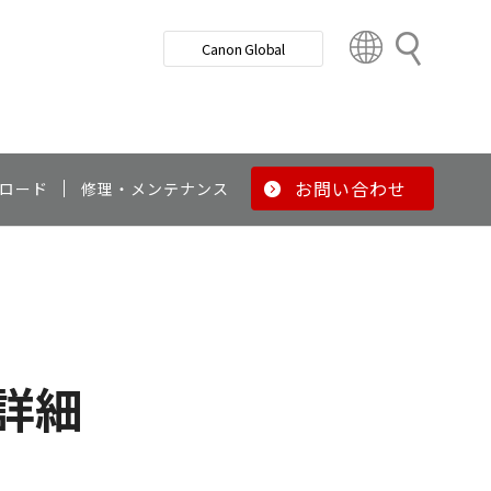
検
Canon Global
索
C
o
u
n
t
r
お問い合わせ
ロード
修理・メンテナンス
y
&
R
e
g
i
o
詳細
n