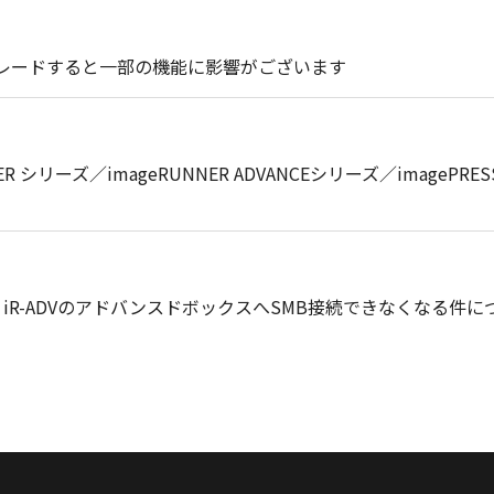
プグレードすると一部の機能に影響がございます
RUNNER シリーズ／imageRUNNER ADVANCEシリーズ／ima
、iR-ADVのアドバンスドボックスへSMB接続できなくなる件に