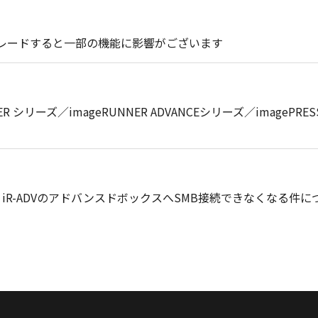
プグレードすると一部の機能に影響がございます
RUNNER シリーズ／imageRUNNER ADVANCEシリーズ／ima
、iR-ADVのアドバンスドボックスへSMB接続できなくなる件に