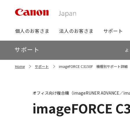
グ
個人のお客さま
法人のお客さま
サポート
ロ
ー
ロ
サポート
バ
よ
ー
ル
カ
ナ
サ
ル
Home
サポート
imageFORCE C3150F 機種別サポート詳細
イ
ビ
ナ
ト
ビ
内
の
現
オフィス向け複合機（imageRUNER ADVANCE／ima
在
位
imageFORCE C
置