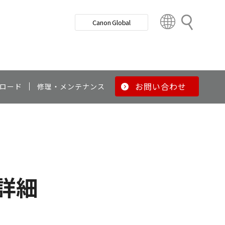
検
Canon Global
索
C
o
u
n
t
r
お問い合わせ
ロード
修理・メンテナンス
y
&
R
e
g
i
o
詳細
n