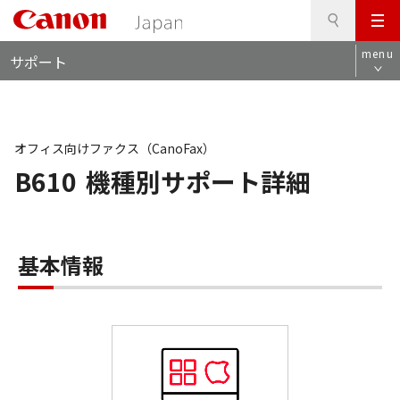
検
このページの本文へ
メ
索
ロ
ニ
menu
サポート
ー
ュ
カ
ー
ル
ナ
ビ
オフィス向けファクス（CanoFax）
B610
機種別サポート詳細
基本情報