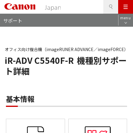
検
このページの本文へ
メ
索
ロ
ニ
menu
サポート
ー
ュ
カ
ー
ル
ナ
ビ
オフィス向け複合機（imageRUNER ADVANCE／imageFORCE）
iR-ADV C5540F-R
機種別サポー
ト詳細
基本情報