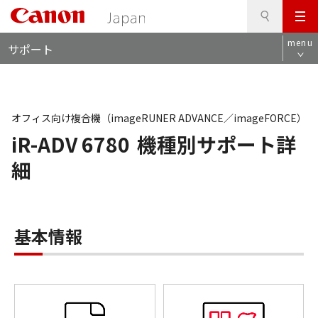
検
このページの本文へ
メ
索
ロ
ニ
menu
サポート
ー
ュ
カ
ー
ル
ナ
ビ
オフィス向け複合機（imageRUNER ADVANCE／imageFORCE）
iR-ADV 6780
機種別サポート詳
細
基本情報