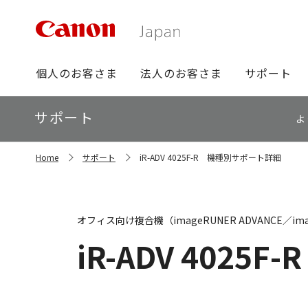
グ
個人のお客さま
法人のお客さま
サポート
ロ
ー
ロ
サポート
バ
よ
ー
ル
カ
ナ
サ
ル
Home
サポート
iR-ADV 4025F-R 機種別サポート詳細
イ
ビ
ナ
ト
ビ
内
の
現
オフィス向け複合機（imageRUNER ADVANCE／ima
在
位
iR-ADV 4025F-R
置