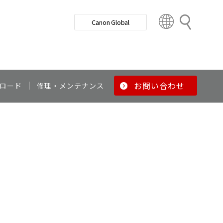
検
Canon Global
索
C
o
u
n
t
r
お問い合わせ
ロード
修理・メンテナンス
y
&
R
e
g
i
o
n