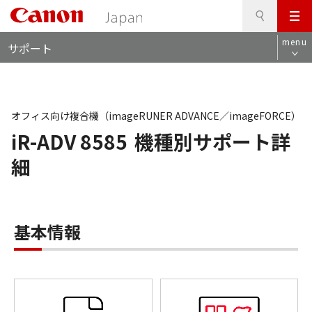
検
このページの本文へ
メ
索
ロ
ニ
menu
サポート
ー
ュ
カ
ー
ル
ナ
ビ
オフィス向け複合機（imageRUNER ADVANCE／imageFORCE）
iR-ADV 8585
機種別サポート詳
細
基本情報