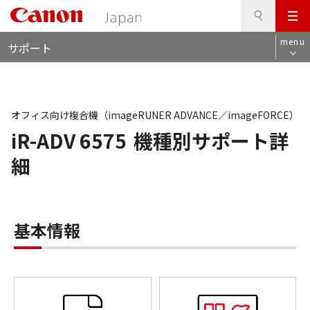
検
このページの本文へ
メ
索
ロ
ニ
menu
サポート
ー
ュ
カ
ー
ル
ナ
ビ
オフィス向け複合機（imageRUNER ADVANCE／imageFORCE）
iR-ADV 6575
機種別サポート詳
細
基本情報