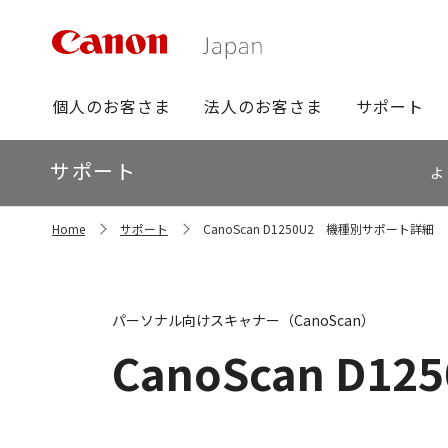
グ
個人のお客さま
法人のお客さま
サポート
ロ
ー
ロ
サポート
バ
よ
ー
ル
カ
ナ
サ
ル
Home
サポート
CanoScan D1250U2 機種別サポート詳細
イ
ビ
ナ
ト
ビ
内
の
現
パーソナル向けスキャナー（CanoScan）
在
位
CanoScan D12
置