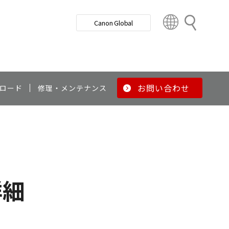
検
Canon Global
索
C
o
u
n
t
r
お問い合わせ
ロード
修理・メンテナンス
y
&
R
e
g
i
o
詳細
n