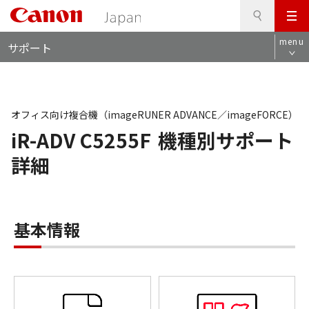
検
このページの本文へ
メ
索
ロ
ニ
menu
サポート
ー
ュ
カ
ー
ル
ナ
ビ
オフィス向け複合機（imageRUNER ADVANCE／imageFORCE）
iR-ADV C5255F
機種別サポート
詳細
基本情報