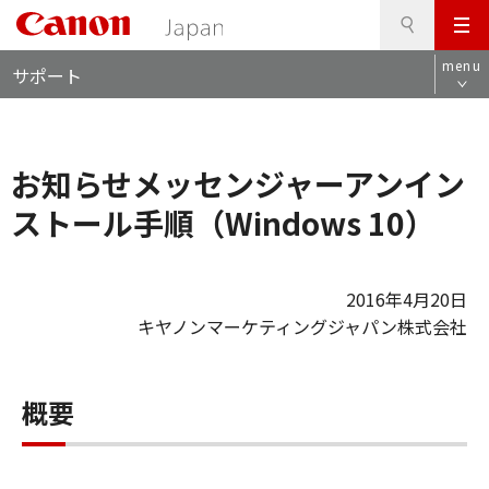
検
このページの本文へ
メ
索
ロ
ニ
menu
サポート
ー
ュ
カ
ー
ル
ナ
お知らせメッセンジャーアンイン
ビ
ストール手順（Windows 10）
2016年4月20日
キヤノンマーケティングジャパン株式会社
概要