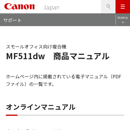
検
このページの本文へ
メ
索
ロ
ニ
menu
サポート
ー
ュ
カ
ー
ル
ナ
スモールオフィス向け複合機
ビ
MF511dw 商品マニュアル
ホームページ内に掲載されている電子マニュアル（PDF
ファイル）の一覧です。
オンラインマニュアル