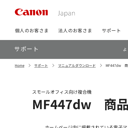
グ
個人のお客さま
法人のお客さま
サポート
ロ
ー
ロ
サポート
バ
よ
ー
ル
カ
ナ
サ
ル
Home
サポート
マニュアルダウンロード
MF447dw
イ
ビ
ナ
ト
ビ
内
の
現
スモールオフィス向け複合機
在
MF447dw 商
位
置
ホームページ内に掲載されている電子マ