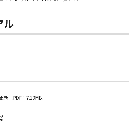
アル
新（PDF：7.19MB）
ド