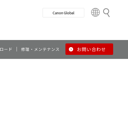
検
Canon Global
索
C
o
u
n
t
r
お問い合わせ
ロード
修理・メンテナンス
y
&
R
e
g
i
o
n