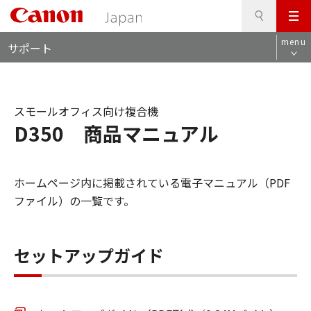
検
このページの本文へ
メ
索
ロ
ニ
menu
サポート
ー
ュ
カ
ー
ル
ナ
スモールオフィス向け複合機
ビ
D350 商品マニュアル
ホームページ内に掲載されている電子マニュアル（PDF
ファイル）の一覧です。
セットアップガイド