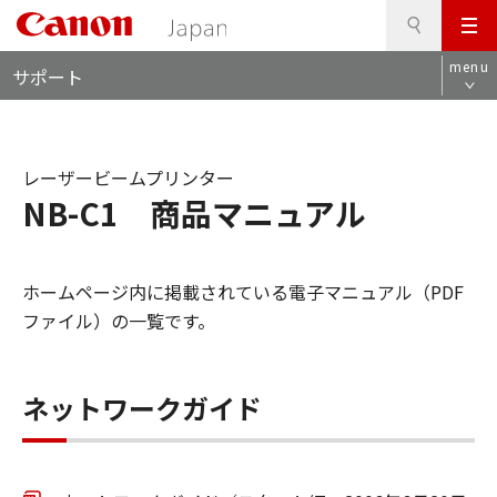
検
このページの本文へ
メ
索
ロ
ニ
menu
サポート
ー
ュ
カ
ー
ル
ナ
レーザービームプリンター
ビ
NB-C1 商品マニュアル
ホームページ内に掲載されている電子マニュアル（PDF
ファイル）の一覧です。
ネットワークガイド