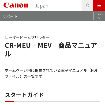
検
このページの本文へ
メ
索
ロ
ニ
menu
サポート
ー
ュ
カ
ー
ル
ナ
レーザービームプリンター
ビ
CR-MEU／MEV 商品マニュア
ル
ホームページ内に掲載されている電子マニュアル（PDF
ファイル）の一覧です。
スタートガイド