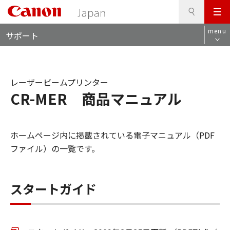
検
このページの本文へ
メ
索
ロ
ニ
menu
サポート
ー
ュ
カ
ー
ル
ナ
レーザービームプリンター
ビ
CR-MER 商品マニュアル
ホームページ内に掲載されている電子マニュアル（PDF
ファイル）の一覧です。
スタートガイド