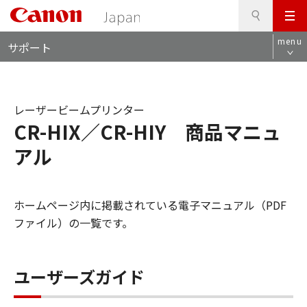
検
このページの本文へ
メ
索
ロ
ニ
menu
サポート
ー
ュ
カ
ー
ル
ナ
レーザービームプリンター
ビ
CR-HIX／CR-HIY 商品マニュ
アル
ホームページ内に掲載されている電子マニュアル（PDF
ファイル）の一覧です。
ユーザーズガイド