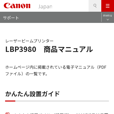
検
このページの本文へ
メ
索
ロ
ニ
menu
サポート
ー
ュ
カ
ー
ル
ナ
レーザービームプリンター
ビ
LBP3980 商品マニュアル
ホームページ内に掲載されている電子マニュアル（PDF
ファイル）の一覧です。
かんたん設置ガイド