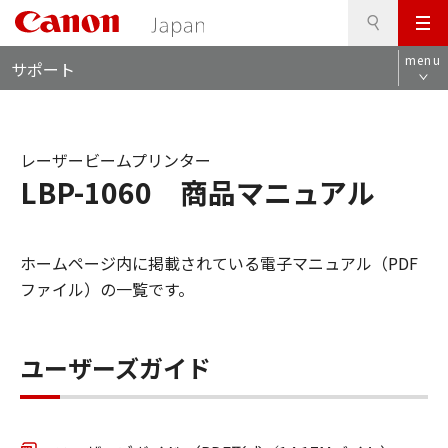
検
このページの本文へ
メ
索
ロ
ニ
menu
サポート
ー
ュ
カ
ー
ル
ナ
レーザービームプリンター
ビ
LBP-1060 商品マニュアル
ホームページ内に掲載されている電子マニュアル（PDF
ファイル）の一覧です。
ユーザーズガイド