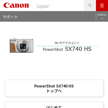
検
このページの本文へ
メ
索
ロ
ニ
menu
サポート
ー
ュ
カ
ー
ル
ナ
ビ
PowerShot SX740 HS
トップへ
はじめて