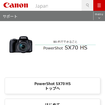
検
このページの本文へ
メ
索
ロ
ニ
menu
サポート
ー
ュ
カ
ー
ル
ナ
ビ
PowerShot SX70 HS
トップへ
はじめて