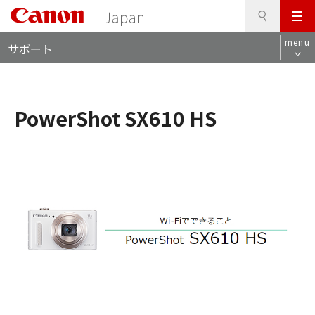
検
このページの本文へ
メ
索
ロ
ニ
menu
サポート
ー
ュ
カ
ー
ル
ナ
PowerShot SX610 HS
ビ