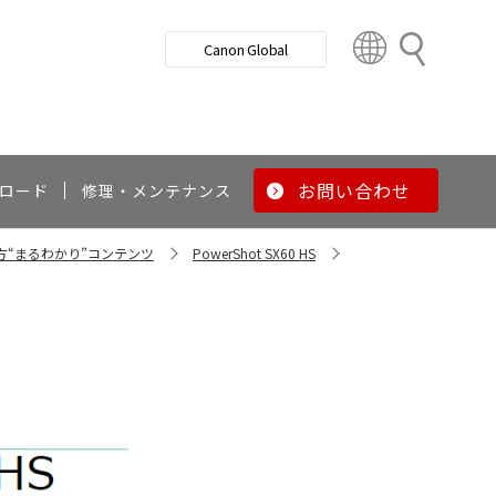
検
Canon Global
索
C
o
u
n
t
r
お問い合わせ
ロード
修理・メンテナンス
y
&
い方“まるわかり”コンテンツ
PowerShot SX60 HS
R
e
g
i
o
n