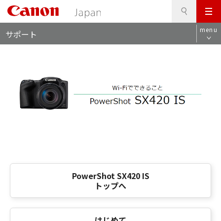
検
このページの本文へ
メ
索
ロ
ニ
menu
サポート
ー
ュ
カ
ー
ル
ナ
ビ
PowerShot SX420 IS
トップへ
はじめて