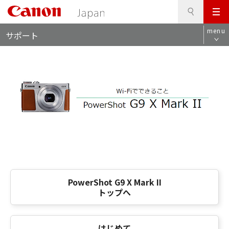
検
このページの本文へ
メ
索
ロ
ニ
menu
サポート
ー
ュ
カ
ー
ル
ナ
ビ
PowerShot G9 X Mark II
トップへ
はじめて