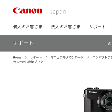
グ
個人のお客さま
法人のお客さま
サポート
ロ
ー
ロ
サポート
バ
よ
ー
ル
カ
ナ
サ
ル
Home
サポート
マニュアルダウンロード
コンパクトデ
イ
ビ
ナ
カメラから直接プリント
ト
ビ
内
の
現
在
位
置