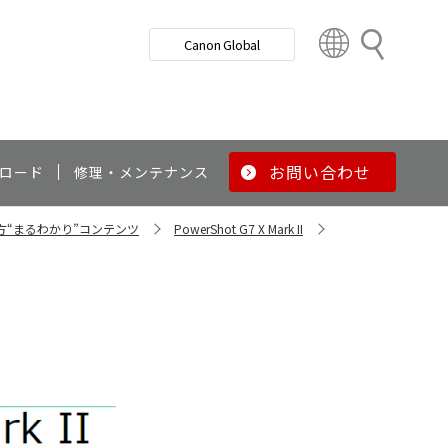
検
Canon Global
索
C
o
u
n
t
r
お問い合わせ
ロード
修理・メンテナンス
y
&
い方“まるわかり”コンテンツ
PowerShot G7 X Mark II
R
e
g
i
o
n