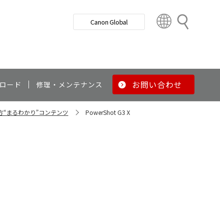
検
Canon Global
索
C
o
u
n
t
r
お問い合わせ
ロード
修理・メンテナンス
y
&
い方“まるわかり”コンテンツ
PowerShot G3 X
R
e
g
i
o
n