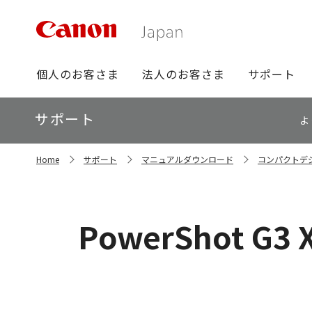
グ
個人のお客さま
法人のお客さま
サポート
ロ
ー
ロ
サポート
バ
よ
ー
ル
カ
ナ
サ
ル
Home
サポート
マニュアルダウンロード
コンパクトデ
イ
ビ
ナ
ト
ビ
内
の
現
PowerShot G3 
在
位
置