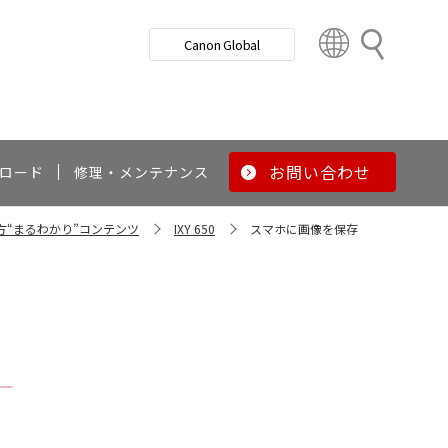
検
Canon Global
索
C
o
u
n
t
r
お問い合わせ
ロード
修理・メンテナンス
y
&
い方“まるわかり”コンテンツ
IXY 650
スマホに画像を保存
R
e
g
i
o
n