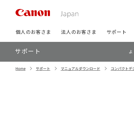
グ
個人のお客さま
法人のお客さま
サポート
ロ
ー
ロ
サポート
バ
よ
ー
ル
カ
ナ
サ
ル
Home
サポート
マニュアルダウンロード
コンパクトデ
イ
ビ
ナ
ト
ビ
内
の
現
在
位
置