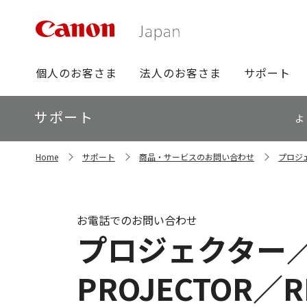
グ
個人のお客さま
法人のお客さま
サポート
ロ
ー
ロ
サポート
バ
よ
ー
ル
カ
ナ
サ
ル
Home
サポート
商品・サービスのお問い合わせ
プロジェ
イ
ビ
ナ
ト
ビ
内
の
現
お電話でのお問い合わせ
在
プロジェクター／
位
置
PROJECTOR