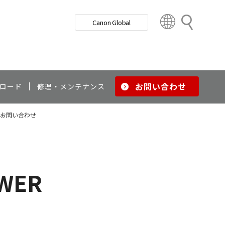
検
Canon Global
索
C
o
u
n
t
r
お問い合わせ
ロード
修理・メンテナンス
y
&
お問い合わせ
R
e
g
i
o
WER
n