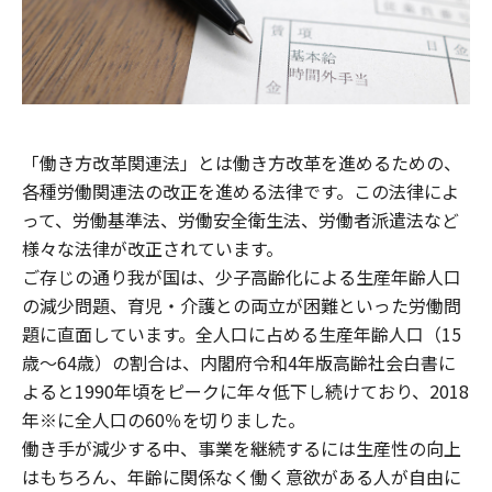
「働き方改革関連法」とは働き方改革を進めるための、
各種労働関連法の改正を進める法律です。この法律によ
って、労働基準法、労働安全衛生法、労働者派遣法など
様々な法律が改正されています。
ご存じの通り我が国は、少子高齢化による生産年齢人口
の減少問題、育児・介護との両立が困難といった労働問
題に直面しています。全⼈⼝に占める⽣産年齢⼈⼝（15
歳〜64歳）の割合は、内閣府令和4年版⾼齢社会⽩書に
よると1990年頃をピークに年々低下し続けており、2018
年※に全⼈⼝の60％を切りました。
働き手が減少する中、事業を継続するには生産性の向上
はもちろん、年齢に関係なく働く意欲がある人が自由に