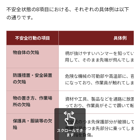
不安全状態の8項目における、それぞれの具体例は以下
の通りです。
不安全行動の項目
具体例
物自体の欠陥
柄が抜けやすいハンマーを知っていた
用して、そのまま先端が飛んでしまっ
防護措置・安全装置
危険な機械の可動部や高温部に、容易
の欠陥
になっており、作業員が触れてしまっ
物の置き方、作業場
資材や工具、製品などを通路に放置し
所の欠陥
っており、作業員がそこで躓いて転倒
保護具・服装等の欠
安全靴のつま先保護部分が破損してい
陥
重機が足のつま先部分に乗ってしまっ
スクロールでき
ずに指を負傷。
ます