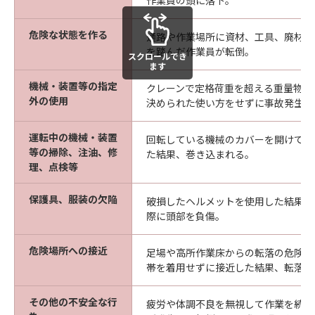
作業員の頭に落下。
危険な状態を作る
通路や作業場所に資材、工具、廃材な
を踏んだ作業員が転倒。
スクロールでき
ます
機械・装置等の指定
クレーンで定格荷重を超える重量物を
外の使用
決められた使い方をせずに事故発生。
運転中の機械・装置
回転している機械のカバーを開けて、
等の掃除、注油、修
た結果、巻き込まれる。
理、点検等
保護具、服装の欠陥
破損したヘルメットを使用した結果、
際に頭部を負傷。
危険場所への接近
足場や高所作業床からの転落の危険が
帯を着用せずに接近した結果、転落。
その他の不安全な行
疲労や体調不良を無視して作業を続け