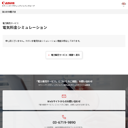
こ
キヤノンマーケティングジャパングループ
法人のお客さま
電力販売サービス
電気料金シミュレーション
申し訳ございません。ただいま電気料金シミュレーション
電力販