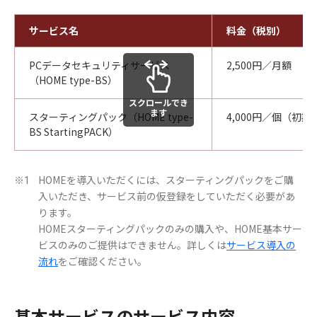
サービス名
料金（税別）
PCデータセキュリティサービス
2,500円／月額
（HOME type-BS）
スクロールでき
ます
スターティングパック（HOME type-
4,000円／個（初
BS StartingPACK）
HOMEを導入いただくには、スターティングパックをご購
※1
入いただき、サービス前の仮登録をしていただく必要があ
ります。
HOMEスターティングパックのみの購入や、HOME基本サー
ビスのみのご提供はできません。詳しくは
サービス導入の
流れ
をご確認ください。
基本サービスのサービス内容