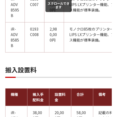
スクロールでき
ADV
C007
0,00
LIPS LXプリンター機能、
ます
8595
0円
ス機能が標準装備。
B
iR-
0193
2,98
モノクロ85枚のプリンター（1
ADV
C008
0,00
LIPS LXプリンター機能、
8585
0円
ス機能が標準装備。
B
搬入設置料
機種
搬入手
設置料
合計
備考
配料金
金
iR-
38,00
20,00
58,00
記載の料金