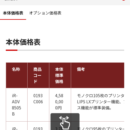
コンテンツメニュー
本体価格表
オプション価格表
本体価格表
名称
商品
本体
備考
コー
標準
ド
価格
iR-
0193
4,58
モノクロ105枚のプリンター（
ADV
C006
0,00
LIPS LXプリンター機能、
8505
0円
ス機能が標準装備。
B
iR-
0193
3,78
モノクロ95枚のプリンター（1