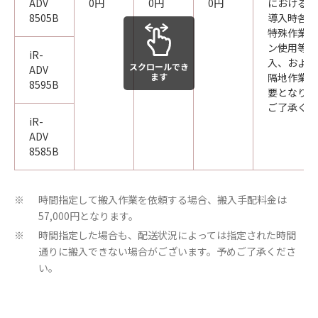
ADV
0円
0円
0円
における標
8505B
導入時各種
特殊作業（
ン使用等）
iR-
入、および
スクロールでき
ADV
ます
隔地作業等
8595B
要となりま
ご了承くだ
iR-
ADV
8585B
時間指定して搬入作業を依頼する場合、搬入手配料金は
※
57,000円となります。
時間指定した場合も、配送状況によっては指定された時間
※
通りに搬入できない場合がございます。予めご了承くださ
い。