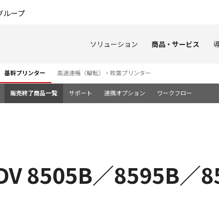
このページの本文へ
グループ
ソリューション
商品・サービス
基幹プリンター
高速連帳（輪転）・枚葉プリンター
販売終了商品一覧
サポート
連携オプション
ワークフロー
DV 8505B／8595B／8