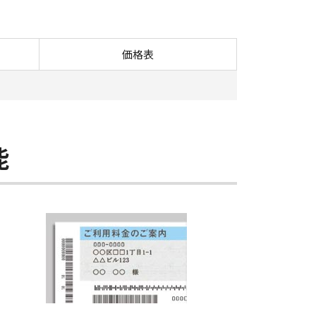
8595B／8585B
価格表
能