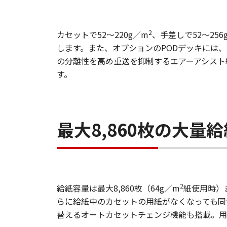
2
カセットで52～220g／m
、手差しで52～256
します。また、オプションのPODデッキには
の分離性を高め重送を抑制するエアーアシスト
す。
最大8,860枚の大
2
給紙容量は最大8,860枚（64g／m
紙使用時）
らに給紙中のカセットの用紙がなくなっても同
替えるオートカセットチェンジ機能も搭載。用