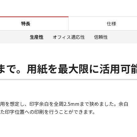
特長 生産性 iR-ADV 8505B／
特長
仕様
生産性
オフィス適応性
信頼性
ｍまで。用紙を最大限に活用可
用を想定し、印字余白を全周2.5mmまで狭めました。余白
た印字位置への印刷を行うことができます。