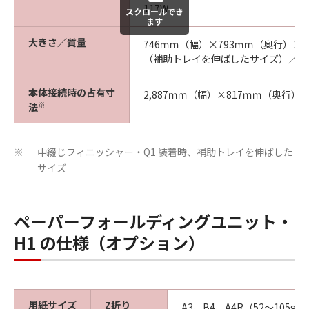
117W
スクロールでき
ます
大きさ／質量
746ｍｍ（幅）×793ｍｍ（奥行）×1
（補助トレイを伸ばしたサイズ）／約6
本体接続時の占有寸
2,887ｍｍ（幅）×817ｍｍ（奥行）
※
法
中綴じフィニッシャー・Q1 装着時、補助トレイを伸ばした
※
サイズ
ペーパーフォールディングユニット・
H1 の仕様（オプション）
用紙サイズ
Z折り
A3、B4、A4R（52～105g