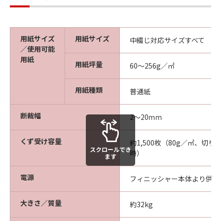
用紙サイズ
用紙サイズ
中綴じ対応サイズすべて
／使用可能
用紙
用紙坪量
60～256g／㎡
用紙種類
普通紙
断裁幅
2～20ｍｍ
くず受け容量
約1,500枚（80g／㎡、切り
スクロールでき
時）
ます
電源
フィニッシャー本体より供給
大きさ／質量
約32kg