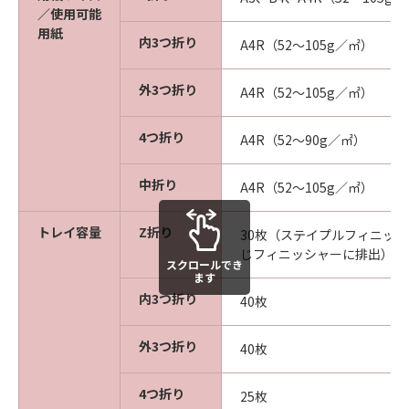
／使用可能
用紙
内3つ折り
A4R（52～105g／㎡）
外3つ折り
A4R（52～105g／㎡）
4つ折り
A4R（52～90g／㎡）
中折り
A4R（52～105g／㎡）
トレイ容量
Z折り
30枚（ステイプルフィニッシ
じフィニッシャーに排出）
スクロールでき
ます
内3つ折り
40枚
外3つ折り
40枚
4つ折り
25枚