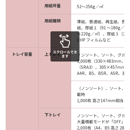
用紙坪量
52～256g／㎡
用紙種類
薄紙、普通紙、再生紙、色紙
紙、厚紙１（91 ～180g／㎡
～220g／㎡）、厚紙３（221
OHP フィルムなど
スクロールでき
トレイ容量
上トレイ
ノンソート、ソート、グルー
ます
1,000枚（330×483ｍｍ、3
（SRA3）、305×457ｍｍ、
A4R、B5、B5R、A5R、高
（ノンソート）、ソート、グ
載時
1,000枚 高さ147mm相当
下トレイ
ノンソート、ソート、グルー
大量積載モードが「OFF」の
2,000枚（A4、B5 高さ 28