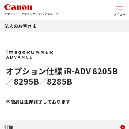
このページの本文へ
キヤノンマーケティングジャパングループ
メニュー
法人のお客さま
オプション仕様 iR-ADV 8205B
／8295B／8285B
本商品は生産終了しております
現在のコンテンツ
オプション仕様 iR-ADV 820
仕様