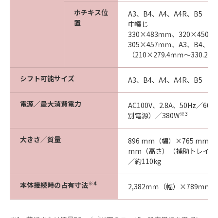
ホチキス位
A3、B4、A4、A4R、B5
置
中綴じ
330×483ｍｍ、320×450
305×457ｍｍ、A3、B4、
（210×279.4ｍｍ～330.2×
シフト可能サイズ
A3、B4、A4、A4R、B5
電源／最大消費電力
AC100V、2.8A、50Hz／6
※3
別電源）／380W
大きさ／質量
896 mm（幅）×765 mm（
mm（高さ）（補助トレイを
／約110kg
※4
本体接続時の占有寸法
2,382ｍｍ（幅）×789ｍｍ