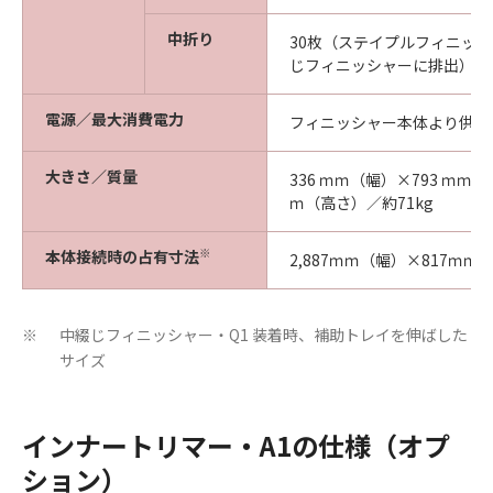
中折り
30枚（ステイプルフィニッシ
じフィニッシャーに排出）
電源／最大消費電力
フィニッシャー本体より供給
大きさ／質量
336 ｍｍ（幅）×793 ｍｍ（
ｍ（高さ）／約71kg
※
本体接続時の占有寸法
2,887ｍｍ（幅）×817ｍｍ
中綴じフィニッシャー・Q1 装着時、補助トレイを伸ばした
※
サイズ
インナートリマー・A1の仕様（オプ
ション）