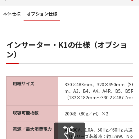
コンテンツメニュー
本体仕様
オプション仕様
インサーター・K1の仕様（オプショ
ン）
用紙サイズ
330×483ｍｍ、320×450ｍｍ（SRA
ｍ、A3、B4、A4、A4R、B5、B5
（182×182ｍｍ～330.2×487.7ｍｍ
収容可能枚数
200枚（80g／㎡）×2
電源／最大消費電力
AC100V、1.0A、50Hz／60Hz 
／Qシリーズ装着時：約128W、Nシ