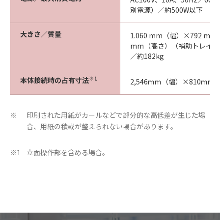
別電源）／約500W以下
大きさ／質量
1.060 mm（幅）×792 mm
mm（高さ）（補助トレイを
／約182kg
※1
本体接続時の占有寸法
2,546ｍｍ（幅）×810ｍｍ
印刷された用紙がカールなどで部分的な高低差が生じた場
※
合、用紙の積載が整えられない場合があります。
立面操作部を含める場合。
※1