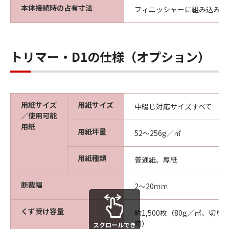
本体接続時の占有寸法
フィニッシャーに組み込み
トリマー・D1の仕様（オプション）
用紙サイズ
用紙サイズ
中綴じ対応サイズすべて
／使用可能
用紙
用紙坪量
52～256g／㎡
用紙種類
普通紙、厚紙
断裁幅
2～20ｍｍ
くず受け容量
約1,500枚（80g／㎡、切り
時）
スクロールでき