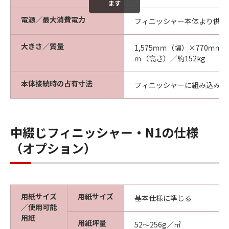
ます
電源／最大消費電力
フィニッシャー本体より供給／
大きさ／質量
1,575ｍｍ（幅）×770ｍｍ（
ｍ（高さ）／約152kg
本体接続時の占有寸法
フィニッシャーに組み込み
中綴じフィニッシャー・N1の仕様
（オプション）
用紙サイズ
用紙サイズ
基本仕様に準じる
／使用可能
用紙
用紙坪量
52～256g／㎡