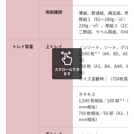
用紙種類
薄紙、普通紙、再生紙、色紙
厚紙１（91～180g／㎡ ）、
220g／㎡）、厚紙３（221～
二原図、ラベル用紙、OHP 
トレイ容量
上トレイ
ノンソート、ソート、グルー
※1
1,500 枚
（A4、B5、A5R 
当）
750 枚（A3、B4、A4R、B5R
スクロールでき
当）
ます
サイズ混載時：（750枚高さ
ホチキス
※1
1,500 枚相当／100 部
（A4
mm相当）
750 枚相当／50 部（A3、B4、
mm相当）