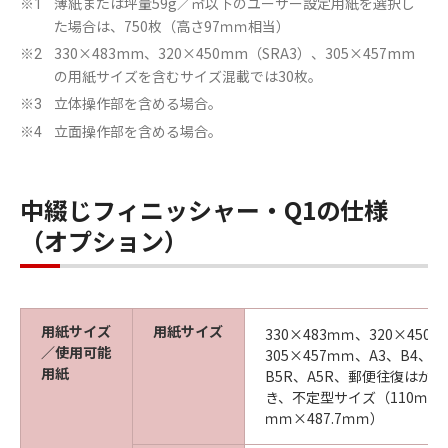
薄紙または坪量59g／㎡以下のユーザー設定用紙を選択し
※1
た場合は、750枚（高さ97ｍｍ相当）
330×483mm、320×450mm（SRA3）、305×457mm
※2
の用紙サイズを含むサイズ混載では30枚。
立体操作部を含める場合。
※3
立面操作部を含める場合。
※4
中綴じフィニッシャー・Q1の仕様
（オプション）
用紙サイズ
用紙サイズ
330×483ｍｍ、320×450
／使用可能
305×457ｍｍ、A3、B4、A
用紙
B5R、A5R、郵便往復はが
き、不定型サイズ（110ｍｍ×1
ｍｍ×487.7ｍｍ）