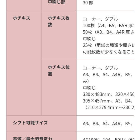
中綴じ部
30 部
ホチキス
ホチキス枚
コーナー、ダブル
数
100枚（A4、B5、B5R 厚
50枚（A3、B4、A4R 厚さ5
中綴じ
25枚（用紙の種類や厚さに
可能枚数が少なくなることが
ホチキス位
コーナー、ダブル
置
A3、B4、A4、A4R、B5、
み）
中綴じ
330×483ｍｍ、320×450
305×457ｍｍ、A3、B4、
（210×279.4ｍｍ～330.2×
シフト可能サイズ
A3、B4、A4、A4R、B5、B
電源／最大消費電力
AC100V、10A、50Hz／6