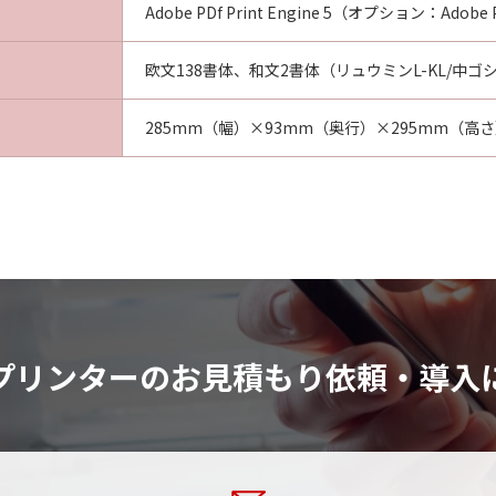
Adobe PDf Print Engine 5（オプション：Adobe PD
欧文138書体、和文2書体（リュウミンL-KL/中ゴ
285mm（幅）×93mm（奥行）×295mm（高
プリンターのお見積もり依頼・導入