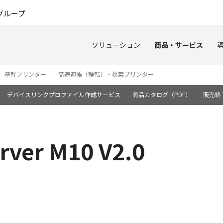
このページの本文へ
グループ
ソリューション
商品・サービス
基幹プリンター
高速連帳（輪転）・枚葉プリンター
デバイスリンクプロファイル作成サービス
商品カタログ（PDF）
販売終
rver M10 V2.0