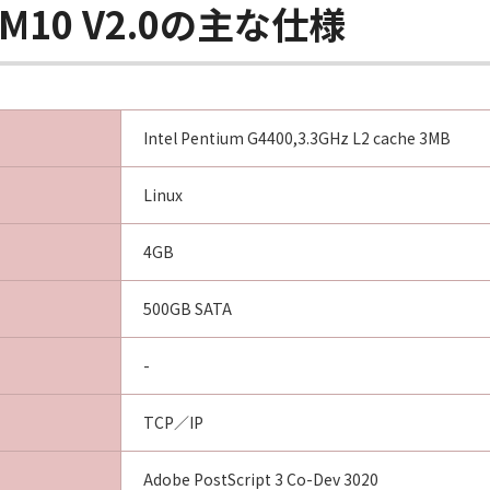
er M10 V2.0の主な仕様
Intel Pentium G4400,3.3GHz L2 cache 3MB
Linux
4GB
500GB SATA
-
TCP／IP
Adobe PostScript 3 Co-Dev 3020