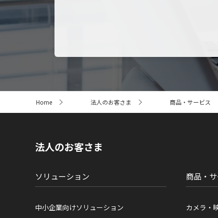
サ
Home
法人のお客さま
商品・サービス
イ
ト
内
の
現
法人のお客さま
在
位
置
ソリューション
商品・サ
中小企業向けソリューション
カメラ・